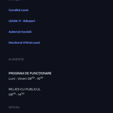
Consiliul Local
LEGEA 17 - Bălușeni
Asitență Socială
Monitorul Oficial Local
AUDIENȚE:
PROGRAM DE FUNCȚIONARE
00
00
Luni - Vineri: 08
- 16
RELAȚII CU PUBLICUL
00
00
08
- 14
SOCIAL: