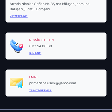
Strada Nicolae Sofian Nr. 83, sat Bălușeni, comuna
Bălușeni, județul Botoșani
VIZITEAZĂ-NE!
NUMĂR TELEFON:
0751 24 00 60
SUNĂ-NE!
EMAIL:
primariabaluseni@yahoo.com
TRIMITE-NE EMAIL