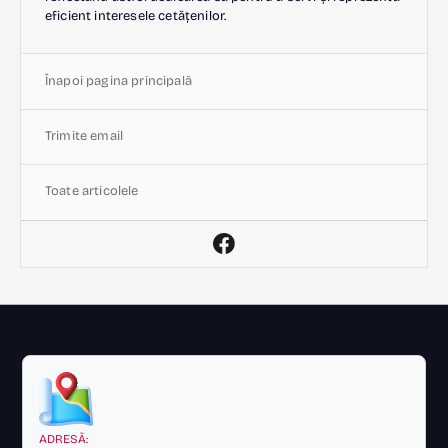
eficient interesele cetățenilor.
Înapoi pagina principală
Trimite email
Toate articolele
ADRESĂ: