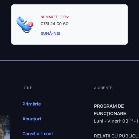
NUMĂR TELEFON:
0751 24 00 60
SUNĂ-NE!
UTILE
AUDIENȚE:
Primărie
PROGRAM DE
FUNCȚIONARE
Anunțuri
00
Luni - Vineri: 08
- 
Consiliul Local
RELAȚII CU PUBLICU