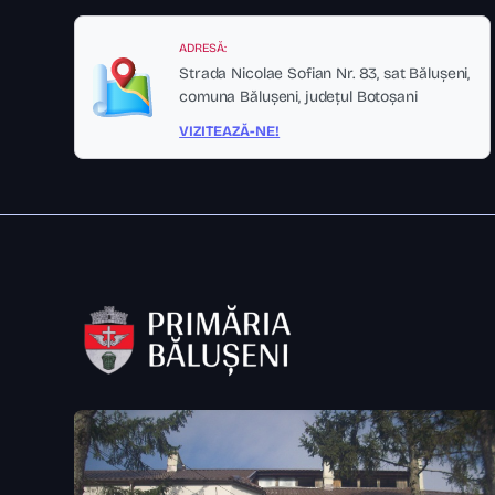
ADRESĂ:
Strada Nicolae Sofian Nr. 83, sat Bălușeni,
comuna Bălușeni, județul Botoșani
VIZITEAZĂ-NE!