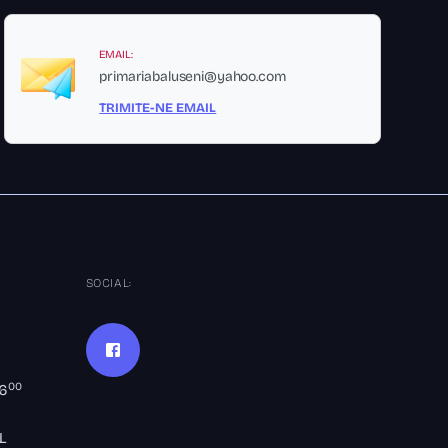
EMAIL:
primariabaluseni@yahoo.com
TRIMITE-NE EMAIL
SOCIAL:
00
16
L