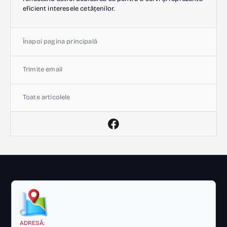
eficient interesele cetățenilor.
Înapoi pagina principală
Trimite email
Toate articolele
ADRESĂ: