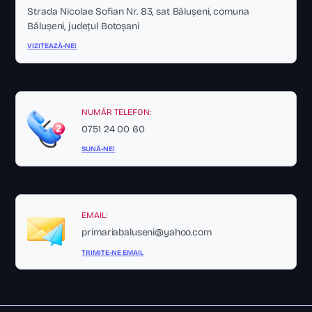
Strada Nicolae Sofian Nr. 83, sat Bălușeni, comuna
Bălușeni, județul Botoșani
VIZITEAZĂ-NE!
NUMĂR TELEFON:
0751 24 00 60
SUNĂ-NE!
EMAIL:
primariabaluseni@yahoo.com
TRIMITE-NE EMAIL