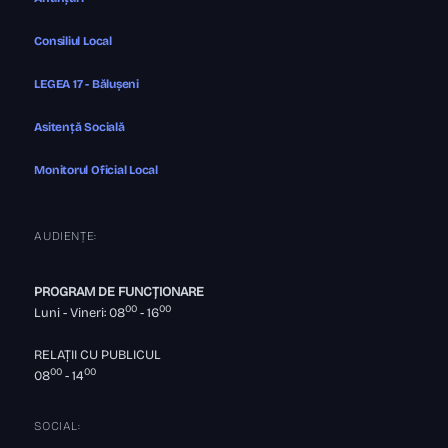
Consiliul Local
LEGEA 17 - Bălușeni
Asitență Socială
Monitorul Oficial Local
AUDIENȚE:
PROGRAM DE FUNCȚIONARE
00
00
Luni - Vineri: 08
- 16
RELAȚII CU PUBLICUL
00
00
08
- 14
SOCIAL: