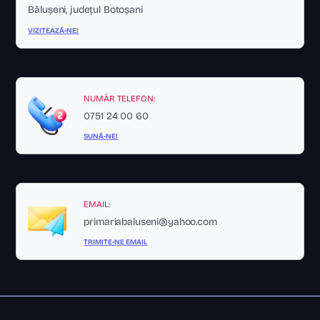
Bălușeni, județul Botoșani
VIZITEAZĂ-NE!
NUMĂR TELEFON:
0751 24 00 60
SUNĂ-NE!
EMAIL:
primariabaluseni@yahoo.com
TRIMITE-NE EMAIL