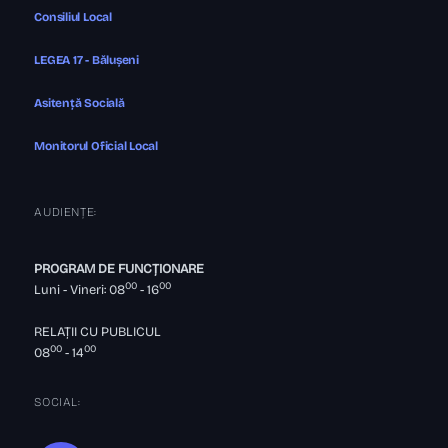
Consiliul Local
LEGEA 17 - Bălușeni
Asitență Socială
Monitorul Oficial Local
AUDIENȚE:
PROGRAM DE FUNCȚIONARE
00
00
Luni - Vineri: 08
- 16
RELAȚII CU PUBLICUL
00
00
08
- 14
SOCIAL: