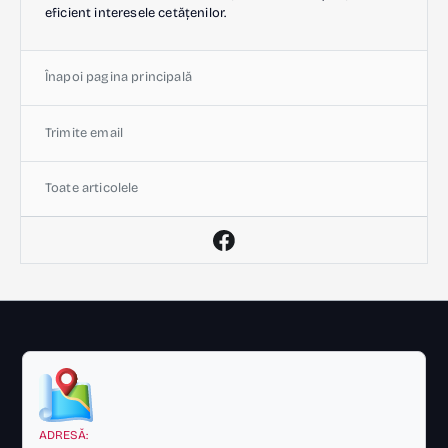
eficient interesele cetățenilor.
Înapoi pagina principală
Trimite email
Toate articolele
ADRESĂ: