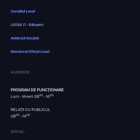
Consiliul Local
LEGEA 17 - Bălușeni
Asitență Socială
Monitorul Oficial Local
AUDIENȚE:
PROGRAM DE FUNCȚIONARE
00
00
Luni - Vineri: 08
- 16
RELAȚII CU PUBLICUL
00
00
08
- 14
SOCIAL: