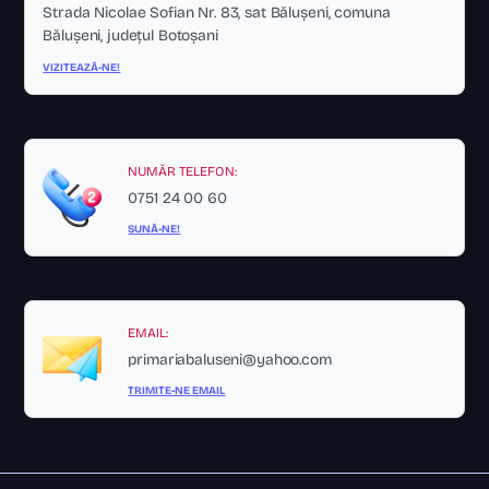
Strada Nicolae Sofian Nr. 83, sat Bălușeni, comuna
Bălușeni, județul Botoșani
VIZITEAZĂ-NE!
NUMĂR TELEFON:
0751 24 00 60
SUNĂ-NE!
EMAIL:
primariabaluseni@yahoo.com
TRIMITE-NE EMAIL