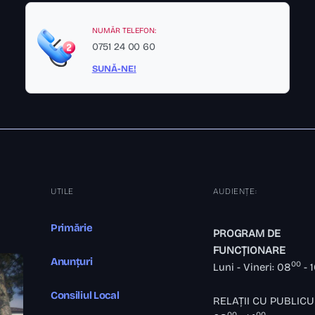
NUMĂR TELEFON:
0751 24 00 60
SUNĂ-NE!
UTILE
AUDIENȚE:
Primărie
PROGRAM DE
FUNCȚIONARE
Anunțuri
00
Luni - Vineri: 08
- 
Consiliul Local
RELAȚII CU PUBLICU
00
00