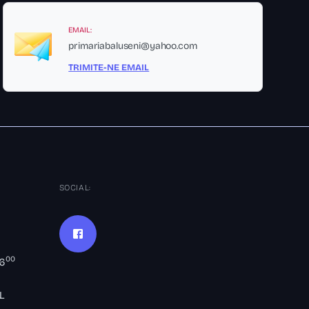
EMAIL:
primariabaluseni@yahoo.com
TRIMITE-NE EMAIL
SOCIAL:
00
16
L