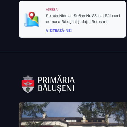
ADRESĂ:
Strada Nicolae Sofian Nr. 83, sat Bălușeni,
comuna Bălușeni, județul Botoșani
VIZITEAZĂ-NE!