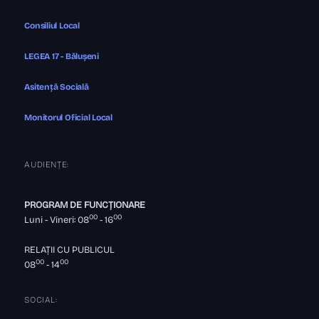
Consiliul Local
LEGEA 17 - Bălușeni
Asitență Socială
Monitorul Oficial Local
AUDIENȚE:
PROGRAM DE FUNCȚIONARE
00
00
Luni - Vineri: 08
- 16
RELAȚII CU PUBLICUL
00
00
08
- 14
SOCIAL: