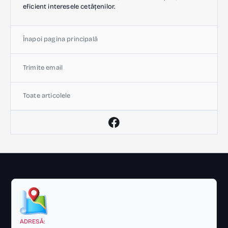
eficient interesele cetățenilor.
Înapoi pagina principală
Trimite email
Toate articolele
ADRESĂ: