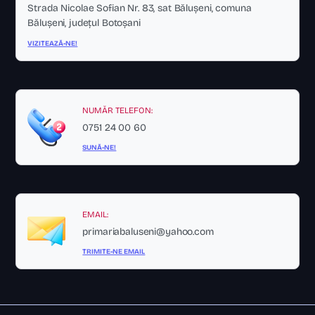
Strada Nicolae Sofian Nr. 83, sat Bălușeni, comuna
Bălușeni, județul Botoșani
VIZITEAZĂ-NE!
NUMĂR TELEFON:
0751 24 00 60
SUNĂ-NE!
EMAIL:
primariabaluseni@yahoo.com
TRIMITE-NE EMAIL