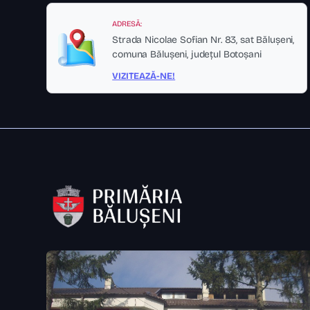
ADRESĂ:
Strada Nicolae Sofian Nr. 83, sat Bălușeni,
comuna Bălușeni, județul Botoșani
VIZITEAZĂ-NE!