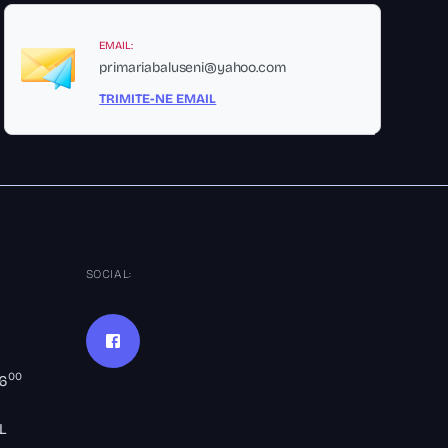
EMAIL:
primariabaluseni@yahoo.com
TRIMITE-NE EMAIL
SOCIAL:
00
16
L