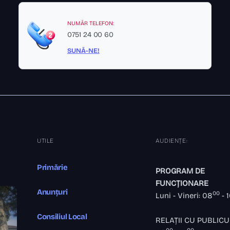
NUMĂR TELEFON:
0751 24 00 60
SUNĂ-NE!
UTILE
AUDIENȚE:
Primărie
PROGRAM DE
FUNCȚIONARE
Anunțuri
00
Luni - Vineri: 08
- 
Consiliul Local
RELAȚII CU PUBLICU