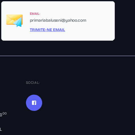
EMAIL:
primariabaluseni@yahoo.com
TRIMITE-NE EMAIL
SOCIAL:
00
16
L