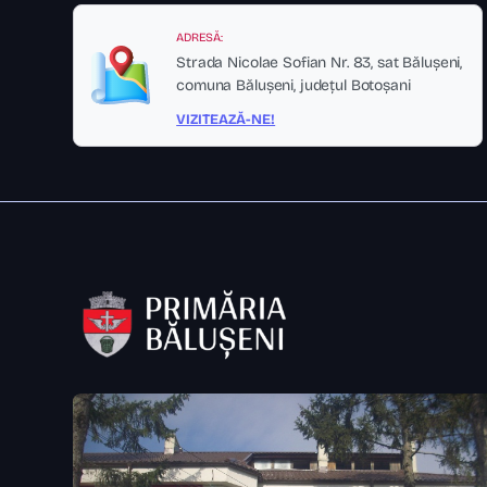
ADRESĂ:
Strada Nicolae Sofian Nr. 83, sat Bălușeni,
comuna Bălușeni, județul Botoșani
VIZITEAZĂ-NE!