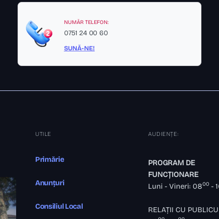
NUMĂR TELEFON:
0751 24 00 60
SUNĂ-NE!
UTILE
AUDIENȚE:
Primărie
PROGRAM DE
FUNCȚIONARE
Anunțuri
00
Luni - Vineri: 08
- 
Consiliul Local
RELAȚII CU PUBLICU