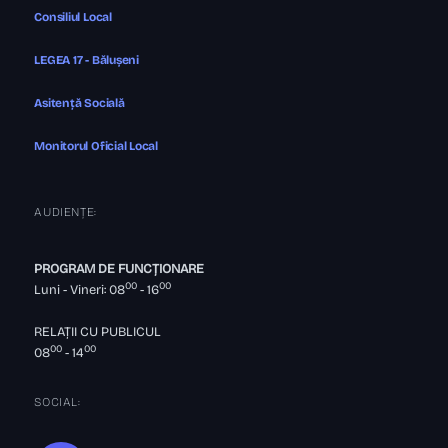
Consiliul Local
LEGEA 17 - Bălușeni
Asitență Socială
Monitorul Oficial Local
AUDIENȚE:
PROGRAM DE FUNCȚIONARE
00
00
Luni - Vineri: 08
- 16
RELAȚII CU PUBLICUL
00
00
08
- 14
SOCIAL: