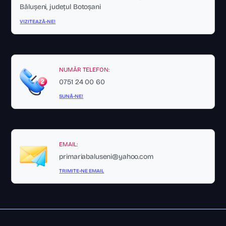
Bălușeni, județul Botoșani
VIZITEAZĂ-NE!
NUMĂR TELEFON:
0751 24 00 60
SUNĂ-NE!
EMAIL:
primariabaluseni@yahoo.com
TRIMITE-NE EMAIL