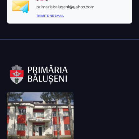
primariabaluseni@yahoo.com
TRIMITE-NE EMAIL