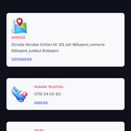
ADRESĂ:
Strada Nicolae Sofian Nr. 83, sat Bălușeni, comuna
Bălușeni, județul Botoșani
VIZITEAZĂ-NE!
NUMĂR TELEFON:
0751 24 00 60
SUNĂ-NE!
EMAIL: