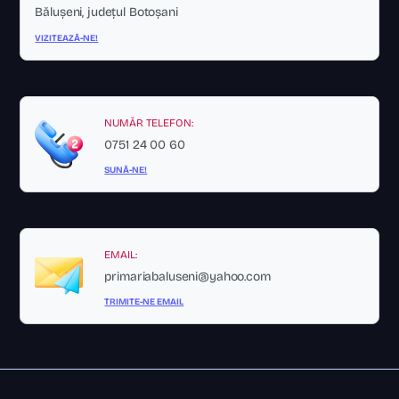
Bălușeni, județul Botoșani
VIZITEAZĂ-NE!
NUMĂR TELEFON:
0751 24 00 60
SUNĂ-NE!
EMAIL:
primariabaluseni@yahoo.com
TRIMITE-NE EMAIL