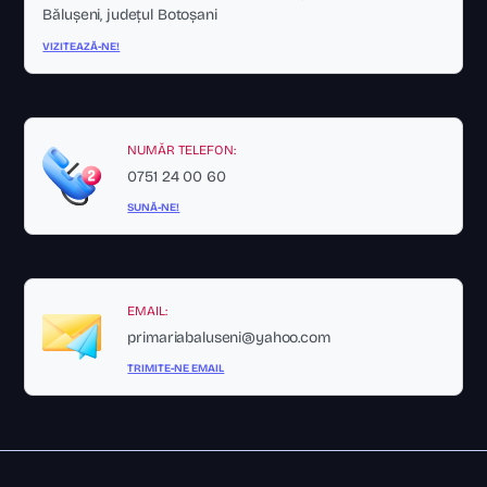
Bălușeni, județul Botoșani
VIZITEAZĂ-NE!
NUMĂR TELEFON:
0751 24 00 60
SUNĂ-NE!
EMAIL:
primariabaluseni@yahoo.com
TRIMITE-NE EMAIL