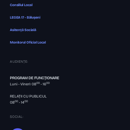
Consiliul Local
LEGEA 17 - Bălușeni
Asitență Socială
Monitorul Oficial Local
AUDIENȚE:
PROGRAM DE FUNCȚIONARE
00
00
Luni - Vineri: 08
- 16
RELAȚII CU PUBLICUL
00
00
08
- 14
SOCIAL: