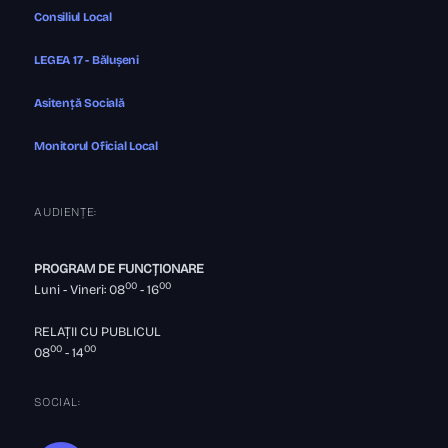
Consiliul Local
LEGEA 17 - Bălușeni
Asitență Socială
Monitorul Oficial Local
AUDIENȚE:
PROGRAM DE FUNCȚIONARE
00
00
Luni - Vineri: 08
- 16
RELAȚII CU PUBLICUL
00
00
08
- 14
SOCIAL: