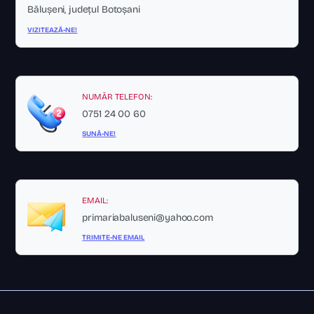
Bălușeni, județul Botoșani
VIZITEAZĂ-NE!
NUMĂR TELEFON:
0751 24 00 60
SUNĂ-NE!
EMAIL:
primariabaluseni@yahoo.com
TRIMITE-NE EMAIL