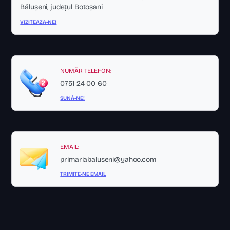
Bălușeni, județul Botoșani
VIZITEAZĂ-NE!
NUMĂR TELEFON:
0751 24 00 60
SUNĂ-NE!
EMAIL:
primariabaluseni@yahoo.com
TRIMITE-NE EMAIL