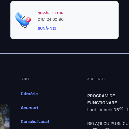
NUMĂR TELEFON:
0751 24 00 60
SUNĂ-NE!
UTILE
AUDIENȚE:
Primărie
PROGRAM DE
FUNCȚIONARE
Anunțuri
00
Luni - Vineri: 08
- 
Consiliul Local
RELAȚII CU PUBLICU