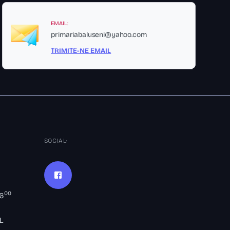
EMAIL:
primariabaluseni@yahoo.com
TRIMITE-NE EMAIL
SOCIAL:
00
16
L