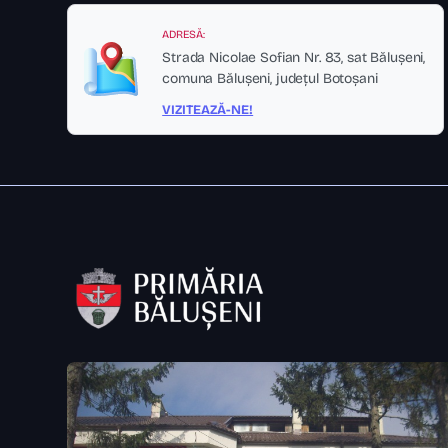
ADRESĂ:
Strada Nicolae Sofian Nr. 83, sat Bălușeni,
comuna Bălușeni, județul Botoșani
VIZITEAZĂ-NE!