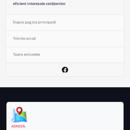
eficient interesele cetățenilor.
Înapoi pagina principală
Trimite email
Toate articolele
ADRESĂ: