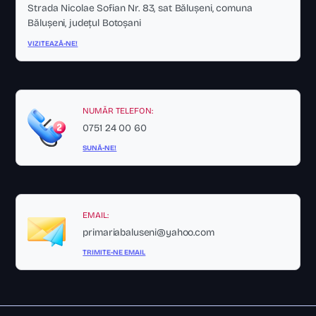
Strada Nicolae Sofian Nr. 83, sat Bălușeni, comuna
Bălușeni, județul Botoșani
VIZITEAZĂ-NE!
NUMĂR TELEFON:
0751 24 00 60
SUNĂ-NE!
EMAIL:
primariabaluseni@yahoo.com
TRIMITE-NE EMAIL