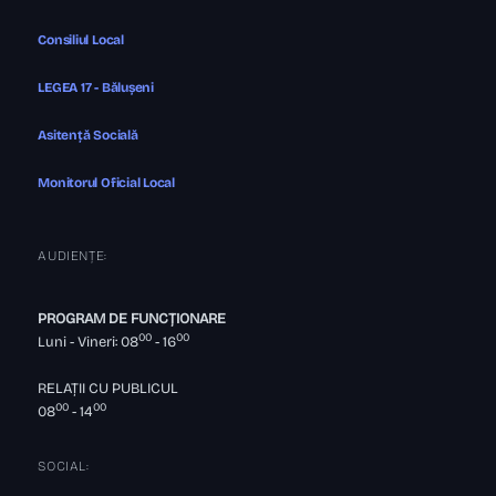
Consiliul Local
LEGEA 17 - Bălușeni
Asitență Socială
Monitorul Oficial Local
AUDIENȚE:
PROGRAM DE FUNCȚIONARE
00
00
Luni - Vineri: 08
- 16
RELAȚII CU PUBLICUL
00
00
08
- 14
SOCIAL: