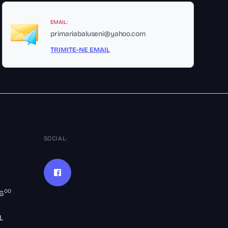
EMAIL:
primariabaluseni@yahoo.com
TRIMITE-NE EMAIL
SOCIAL:
00
16
L