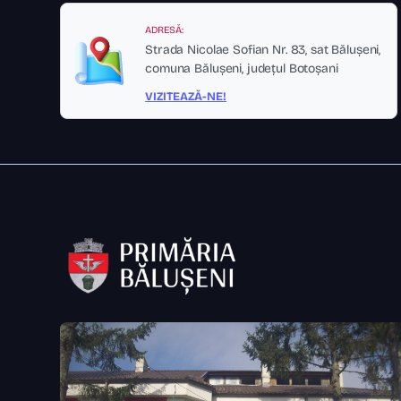
ADRESĂ:
Strada Nicolae Sofian Nr. 83, sat Bălușeni,
comuna Bălușeni, județul Botoșani
VIZITEAZĂ-NE!