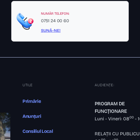
NUMĂR TELEFON:
0751 24 00 60
SUNĂ-NE!
UTILE
AUDIENȚE:
Primărie
PROGRAM DE
FUNCȚIONARE
Anunțuri
00
Luni - Vineri: 08
- 
Consiliul Local
RELAȚII CU PUBLICU
00
00