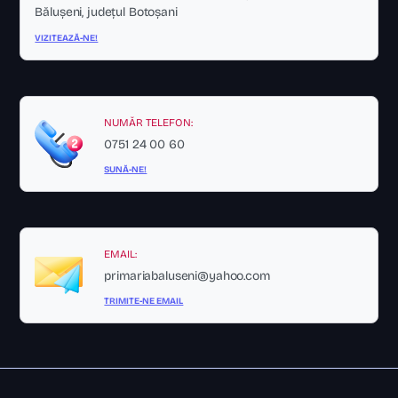
Bălușeni, județul Botoșani
VIZITEAZĂ-NE!
NUMĂR TELEFON:
0751 24 00 60
SUNĂ-NE!
EMAIL:
primariabaluseni@yahoo.com
TRIMITE-NE EMAIL