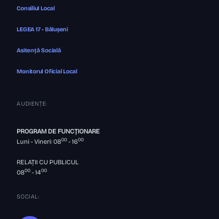
Consiliul Local
LEGEA 17 - Bălușeni
Asitență Socială
Monitorul Oficial Local
AUDIENȚE:
PROGRAM DE FUNCȚIONARE
00
00
Luni - Vineri: 08
- 16
RELAȚII CU PUBLICUL
00
00
08
- 14
SOCIAL: