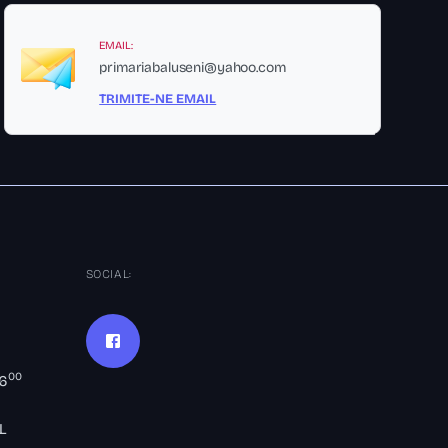
EMAIL:
primariabaluseni@yahoo.com
TRIMITE-NE EMAIL
SOCIAL:
00
16
L