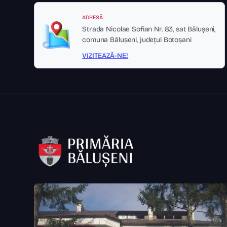
ADRESĂ:
Strada Nicolae Sofian Nr. 83, sat Bălușeni,
comuna Bălușeni, județul Botoșani
VIZITEAZĂ-NE!