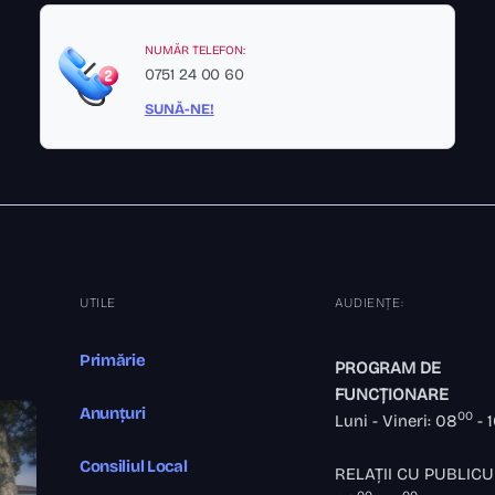
NUMĂR TELEFON:
0751 24 00 60
SUNĂ-NE!
UTILE
AUDIENȚE:
Primărie
PROGRAM DE
FUNCȚIONARE
Anunțuri
00
Luni - Vineri: 08
- 
Consiliul Local
RELAȚII CU PUBLICU