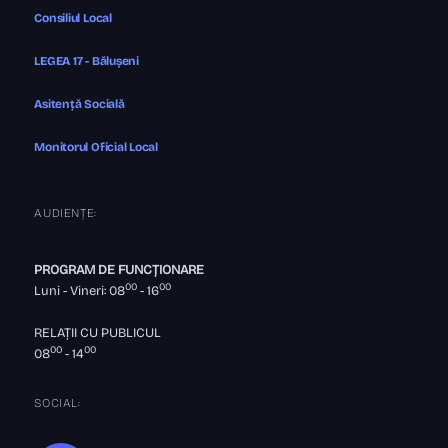
Consiliul Local
LEGEA 17 - Bălușeni
Asitență Socială
Monitorul Oficial Local
AUDIENȚE:
PROGRAM DE FUNCȚIONARE
00
00
Luni - Vineri: 08
- 16
RELAȚII CU PUBLICUL
00
00
08
- 14
SOCIAL: