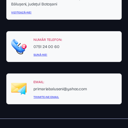
Bălușeni, județul Botoșani
VIZITEAZĂ-NE!
NUMĂR TELEFON:
0751 24 00 60
SUNĂ-NE!
EMAIL:
primariabaluseni@yahoo.com
TRIMITE-NE EMAIL