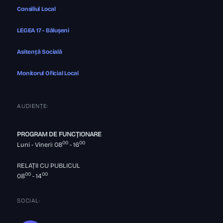
Consiliul Local
LEGEA 17 - Bălușeni
Asitență Socială
Monitorul Oficial Local
AUDIENȚE:
PROGRAM DE FUNCȚIONARE
00
00
Luni - Vineri: 08
- 16
RELAȚII CU PUBLICUL
00
00
08
- 14
SOCIAL: