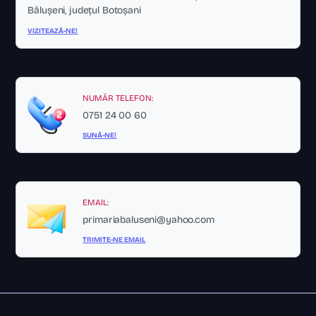
Bălușeni, județul Botoșani
VIZITEAZĂ-NE!
NUMĂR TELEFON:
0751 24 00 60
SUNĂ-NE!
EMAIL:
primariabaluseni@yahoo.com
TRIMITE-NE EMAIL