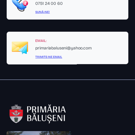
0751 24 00 60
SUNĂ-NE!
EMAIL:
primariabaluseni@yahoo.com
TRIMITE-NE EMAIL