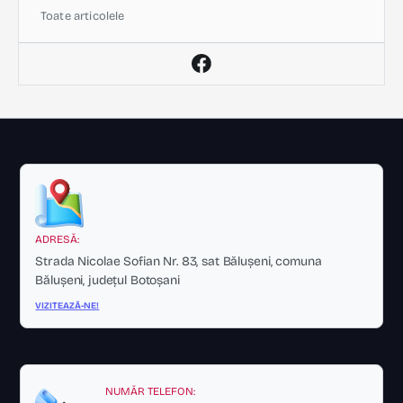
Toate articolele
ADRESĂ:
Strada Nicolae Sofian Nr. 83, sat Bălușeni, comuna
Bălușeni, județul Botoșani
VIZITEAZĂ-NE!
NUMĂR TELEFON: