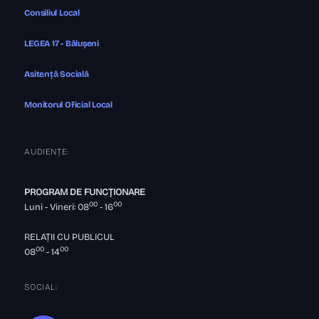
Consiliul Local
LEGEA 17 - Bălușeni
Asitență Socială
Monitorul Oficial Local
AUDIENȚE:
PROGRAM DE FUNCȚIONARE
00
00
Luni - Vineri: 08
- 16
RELAȚII CU PUBLICUL
00
00
08
- 14
SOCIAL: