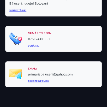
Bălușeni, județul Botoșani
VIZITEAZĂ-NE!
NUMĂR TELEFON:
0751 24 00 60
SUNĂ-NE!
EMAIL:
primariabaluseni@yahoo.com
TRIMITE-NE EMAIL