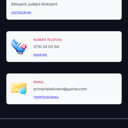
Bălușeni, județul Botoșani
VIZITEAZĂ-NE!
NUMĂR TELEFON:
0751 24 00 60
SUNĂ-NE!
EMAIL:
primariabaluseni@yahoo.com
TRIMITE-NE EMAIL