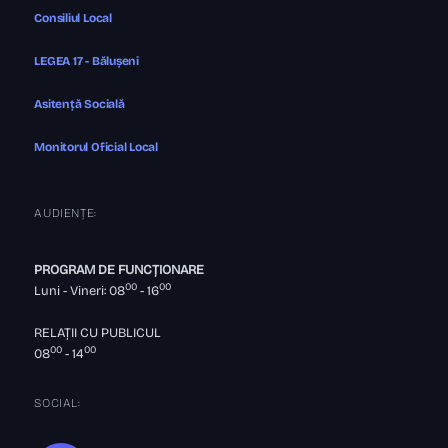
Consiliul Local
LEGEA 17 - Bălușeni
Asitență Socială
Monitorul Oficial Local
AUDIENȚE:
PROGRAM DE FUNCȚIONARE
00
00
Luni - Vineri: 08
- 16
RELAȚII CU PUBLICUL
00
00
08
- 14
SOCIAL: