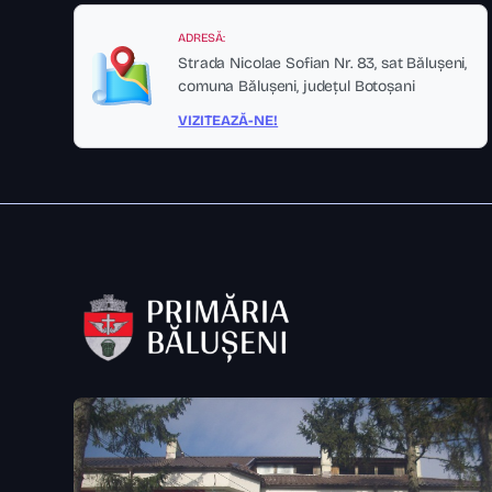
ADRESĂ:
Strada Nicolae Sofian Nr. 83, sat Bălușeni,
comuna Bălușeni, județul Botoșani
VIZITEAZĂ-NE!