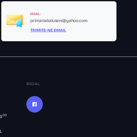
EMAIL:
primariabaluseni@yahoo.com
TRIMITE-NE EMAIL
SOCIAL:
00
16
L