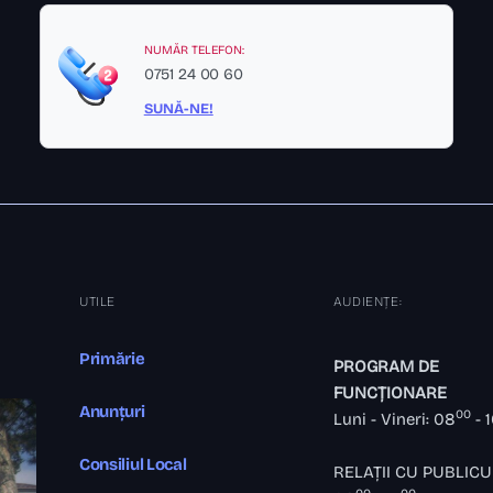
NUMĂR TELEFON:
0751 24 00 60
SUNĂ-NE!
UTILE
AUDIENȚE:
Primărie
PROGRAM DE
FUNCȚIONARE
Anunțuri
00
Luni - Vineri: 08
- 
Consiliul Local
RELAȚII CU PUBLICU