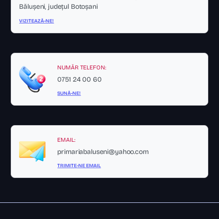
Bălușeni, județul Botoșani
VIZITEAZĂ-NE!
NUMĂR TELEFON:
0751 24 00 60
SUNĂ-NE!
EMAIL:
primariabaluseni@yahoo.com
TRIMITE-NE EMAIL