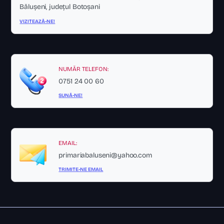
Bălușeni, județul Botoșani
VIZITEAZĂ-NE!
NUMĂR TELEFON:
0751 24 00 60
SUNĂ-NE!
EMAIL:
primariabaluseni@yahoo.com
TRIMITE-NE EMAIL