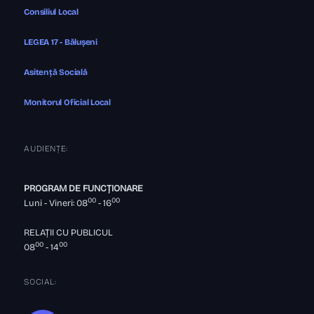
Consiliul Local
LEGEA 17 - Bălușeni
Asitență Socială
Monitorul Oficial Local
AUDIENȚE:
PROGRAM DE FUNCȚIONARE
00
00
Luni - Vineri: 08
- 16
RELAȚII CU PUBLICUL
00
00
08
- 14
SOCIAL: