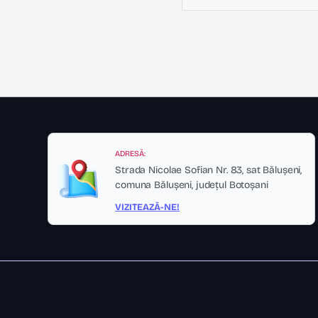
ADRESĂ:
Strada Nicolae Sofian Nr. 83, sat Bălușeni,
comuna Bălușeni, județul Botoșani
VIZITEAZĂ-NE!