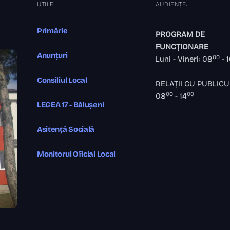
UTILE
AUDIENȚE:
Primărie
PROGRAM DE
FUNCȚIONARE
Anunțuri
00
Luni - Vineri: 08
- 
Consiliul Local
RELAȚII CU PUBLICU
00
00
08
- 14
LEGEA 17 - Bălușeni
Asitență Socială
Monitorul Oficial Local