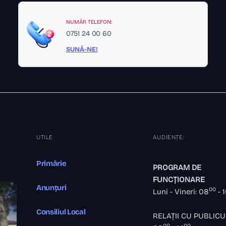
NUMĂR TELEFON:
0751 24 00 60
SUNĂ-NE!
UTILE
AUDIENȚE:
Primărie
PROGRAM DE
FUNCȚIONARE
Anunțuri
00
Luni - Vineri: 08
- 
Consiliul Local
RELAȚII CU PUBLICU
00
00