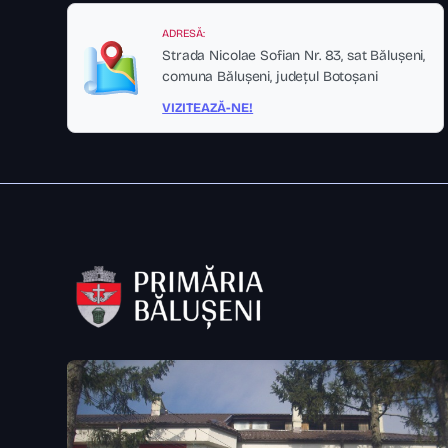
ADRESĂ:
Strada Nicolae Sofian Nr. 83, sat Bălușeni,
comuna Bălușeni, județul Botoșani
VIZITEAZĂ-NE!