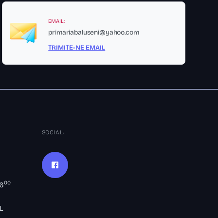
EMAIL:
primariabaluseni@yahoo.com
TRIMITE-NE EMAIL
SOCIAL:
00
16
L