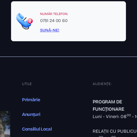
NUMĂR TELEFON:
0751 24 00 60
SUNĂ-NE!
UTILE
AUDIENȚE:
Primărie
PROGRAM DE
FUNCȚIONARE
Anunțuri
00
Luni - Vineri: 08
- 
Consiliul Local
RELAȚII CU PUBLICU