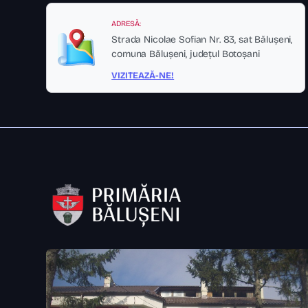
ADRESĂ:
Strada Nicolae Sofian Nr. 83, sat Bălușeni,
comuna Bălușeni, județul Botoșani
VIZITEAZĂ-NE!