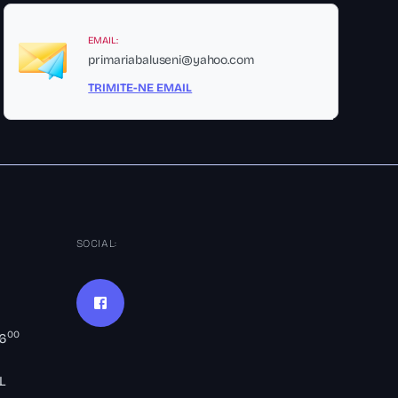
EMAIL:
primariabaluseni@yahoo.com
TRIMITE-NE EMAIL
SOCIAL:
00
16
L