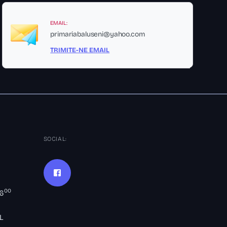
EMAIL:
primariabaluseni@yahoo.com
TRIMITE-NE EMAIL
SOCIAL:
00
16
L