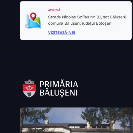
ADRESĂ:
Strada Nicolae Sofian Nr. 83, sat Bălușeni,
comuna Bălușeni, județul Botoșani
VIZITEAZĂ-NE!