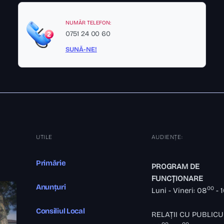
NUMĂR TELEFON:
0751 24 00 60
SUNĂ-NE!
UTILE
AUDIENȚE:
Primărie
PROGRAM DE
FUNCȚIONARE
Anunțuri
00
Luni - Vineri: 08
- 
Consiliul Local
RELAȚII CU PUBLICU