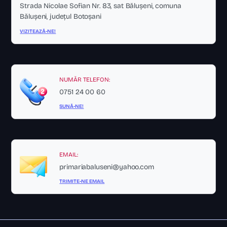
Strada Nicolae Sofian Nr. 83, sat Bălușeni, comuna
Bălușeni, județul Botoșani
VIZITEAZĂ-NE!
NUMĂR TELEFON:
0751 24 00 60
SUNĂ-NE!
EMAIL:
primariabaluseni@yahoo.com
TRIMITE-NE EMAIL