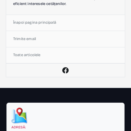
eficient interesele cetățenilor.
Înapoi pagina principală
Trimite email
Toate articolele
ADRESĂ: