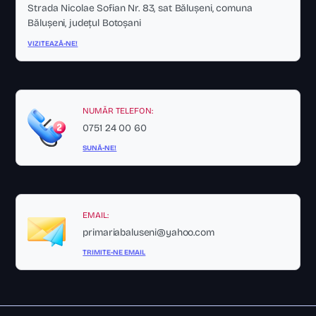
Strada Nicolae Sofian Nr. 83, sat Bălușeni, comuna
Bălușeni, județul Botoșani
VIZITEAZĂ-NE!
NUMĂR TELEFON:
0751 24 00 60
SUNĂ-NE!
EMAIL:
primariabaluseni@yahoo.com
TRIMITE-NE EMAIL