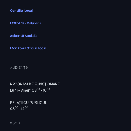
Consiliul Local
LEGEA 17 - Bălușeni
Asitență Socială
Monitorul Oficial Local
AUDIENȚE:
PROGRAM DE FUNCȚIONARE
00
00
Luni - Vineri: 08
- 16
RELAȚII CU PUBLICUL
00
00
08
- 14
SOCIAL: