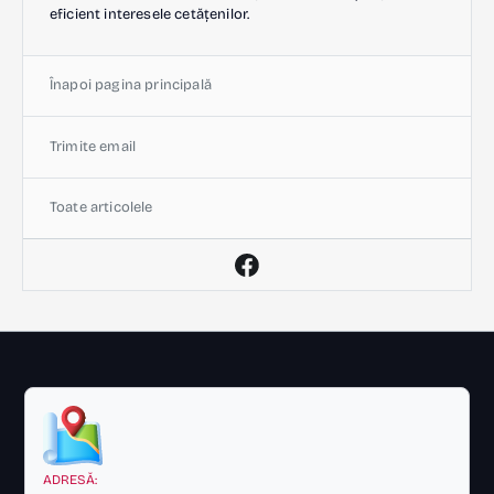
eficient interesele cetățenilor.
Înapoi pagina principală
Trimite email
Toate articolele
ADRESĂ: