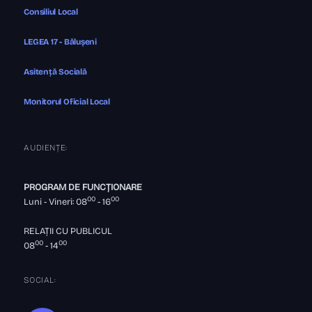
Consiliul Local
LEGEA 17 - Bălușeni
Asitență Socială
Monitorul Oficial Local
AUDIENȚE:
PROGRAM DE FUNCȚIONARE
00
00
Luni - Vineri: 08
- 16
RELAȚII CU PUBLICUL
00
00
08
- 14
SOCIAL: