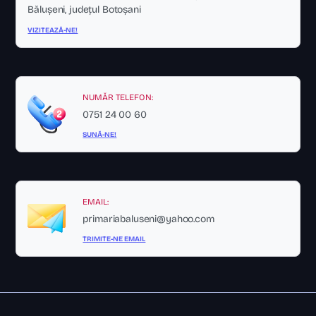
Bălușeni, județul Botoșani
VIZITEAZĂ-NE!
NUMĂR TELEFON:
0751 24 00 60
SUNĂ-NE!
EMAIL:
primariabaluseni@yahoo.com
TRIMITE-NE EMAIL