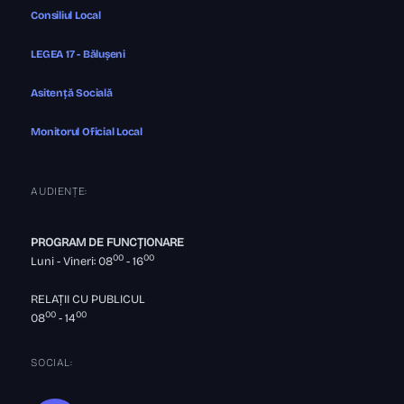
Consiliul Local
LEGEA 17 - Bălușeni
Asitență Socială
Monitorul Oficial Local
AUDIENȚE:
PROGRAM DE FUNCȚIONARE
00
00
Luni - Vineri: 08
- 16
RELAȚII CU PUBLICUL
00
00
08
- 14
SOCIAL: