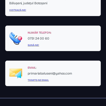
Bălușeni, județul Botoșani
VIZITEAZĂ-NE!
NUMĂR TELEFON:
0751 24 00 60
SUNĂ-NE!
EMAIL:
primariabaluseni@yahoo.com
TRIMITE-NE EMAIL