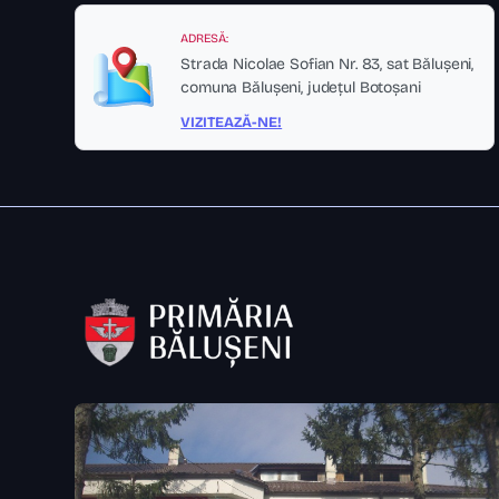
ADRESĂ:
Strada Nicolae Sofian Nr. 83, sat Bălușeni,
comuna Bălușeni, județul Botoșani
VIZITEAZĂ-NE!