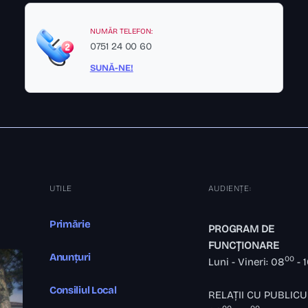
NUMĂR TELEFON:
0751 24 00 60
SUNĂ-NE!
UTILE
AUDIENȚE:
Primărie
PROGRAM DE
FUNCȚIONARE
Anunțuri
00
Luni - Vineri: 08
- 
Consiliul Local
RELAȚII CU PUBLICU