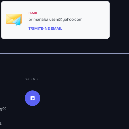
EMAIL:
primariabaluseni@yahoo.com
TRIMITE-NE EMAIL
SOCIAL:
00
16
L