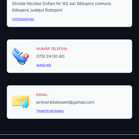
Strada Nicolae Sofian Nr. 83, sat Bălușeni, comuna
Bălușeni, județul Botoșani
VIZITEAZĂ-NE!
NUMĂR TELEFON:
0751 24 00 60
SUNĂ-NE!
EMAIL:
primariabaluseni@yahoo.com
TRIMITE-NE EMAIL