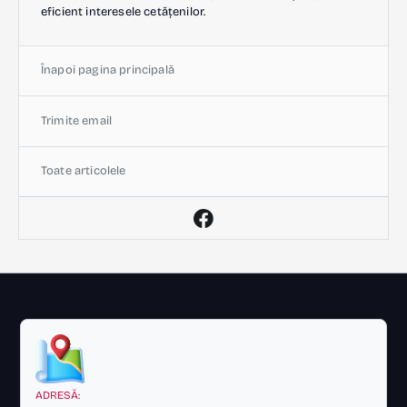
eficient interesele cetățenilor.
Înapoi pagina principală
Trimite email
Toate articolele
ADRESĂ: