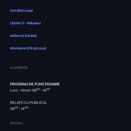
Consiliul Local
LEGEA 17 - Bălușeni
Asitență Socială
Monitorul Oficial Local
AUDIENȚE:
PROGRAM DE FUNCȚIONARE
00
00
Luni - Vineri: 08
- 16
RELAȚII CU PUBLICUL
00
00
08
- 14
SOCIAL: