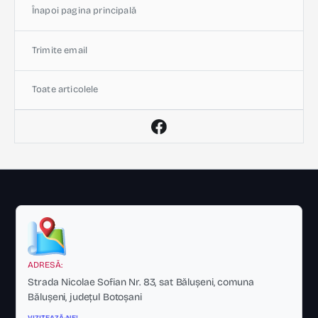
Înapoi pagina principală
Trimite email
Toate articolele
ADRESĂ:
Strada Nicolae Sofian Nr. 83, sat Bălușeni, comuna
Bălușeni, județul Botoșani
VIZITEAZĂ-NE!