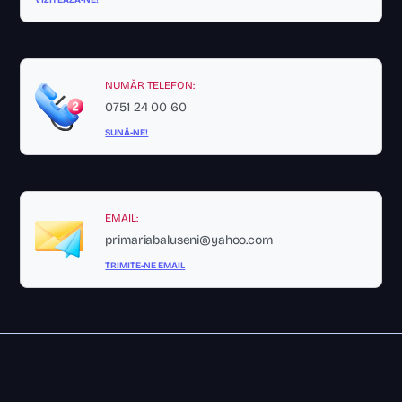
NUMĂR TELEFON:
0751 24 00 60
SUNĂ-NE!
EMAIL:
primariabaluseni@yahoo.com
TRIMITE-NE EMAIL