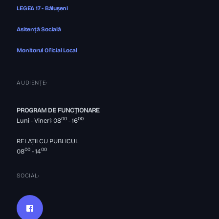
LEGEA 17 - Bălușeni
Asitență Socială
Monitorul Oficial Local
AUDIENȚE:
PROGRAM DE FUNCȚIONARE
00
00
Luni - Vineri: 08
- 16
RELAȚII CU PUBLICUL
00
00
08
- 14
SOCIAL: