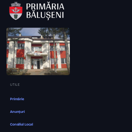
UTILE
Primărie
Anunțuri
Consiliul Local