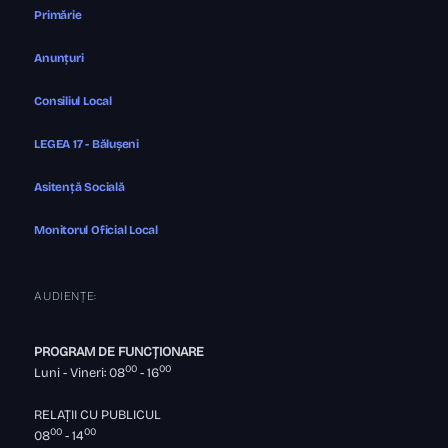
Primărie
Anunțuri
Consiliul Local
LEGEA 17 - Bălușeni
Asitență Socială
Monitorul Oficial Local
AUDIENȚE:
PROGRAM DE FUNCȚIONARE
00
00
Luni - Vineri: 08
- 16
RELAȚII CU PUBLICUL
00
00
08
- 14