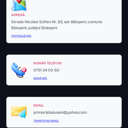
ADRESĂ:
Strada Nicolae Sofian Nr. 83, sat Bălușeni, comuna
Bălușeni, județul Botoșani
VIZITEAZĂ-NE!
NUMĂR TELEFON:
0751 24 00 60
SUNĂ-NE!
EMAIL:
primariabaluseni@yahoo.com
TRIMITE-NE EMAIL