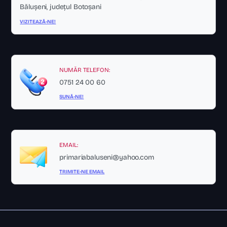
Bălușeni, județul Botoșani
VIZITEAZĂ-NE!
NUMĂR TELEFON:
0751 24 00 60
SUNĂ-NE!
EMAIL:
primariabaluseni@yahoo.com
TRIMITE-NE EMAIL