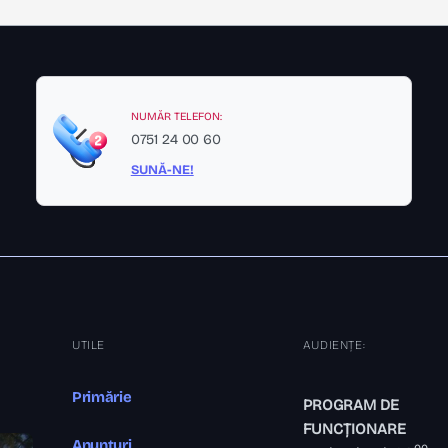
NUMĂR TELEFON:
0751 24 00 60
SUNĂ-NE!
UTILE
AUDIENȚE:
Primărie
PROGRAM DE
FUNCȚIONARE
Anunțuri
00