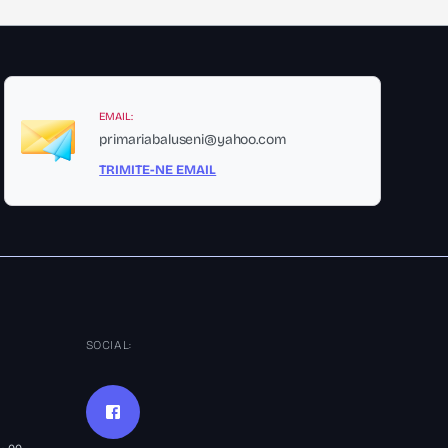
EMAIL:
primariabaluseni@yahoo.com
TRIMITE-NE EMAIL
SOCIAL:
00