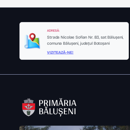
ADRESĂ:
Strada Nicolae Sofian Nr. 83, sat Bălușeni,
comuna Bălușeni, județul Botoșani
VIZITEAZĂ-NE!