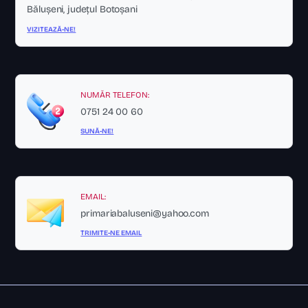
Bălușeni, județul Botoșani
VIZITEAZĂ-NE!
NUMĂR TELEFON:
0751 24 00 60
SUNĂ-NE!
EMAIL:
primariabaluseni@yahoo.com
TRIMITE-NE EMAIL