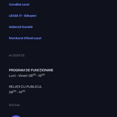
Consiliul Local
LEGEA 17 - Bălușeni
Asitență Socială
Monitorul Oficial Local
AUDIENȚE:
PROGRAM DE FUNCȚIONARE
00
00
Luni - Vineri: 08
- 16
RELAȚII CU PUBLICUL
00
00
08
- 14
SOCIAL: