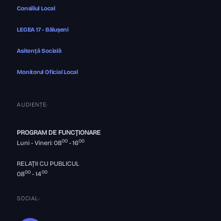
Consiliul Local
LEGEA 17 - Bălușeni
Asitență Socială
Monitorul Oficial Local
AUDIENȚE:
PROGRAM DE FUNCȚIONARE
00
00
Luni - Vineri: 08
- 16
RELAȚII CU PUBLICUL
00
00
08
- 14
SOCIAL: