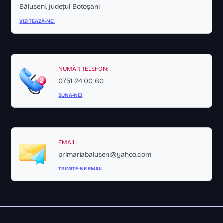
Bălușeni, județul Botoșani
VIZITEAZĂ-NE!
NUMĂR TELEFON:
0751 24 00 60
SUNĂ-NE!
EMAIL:
primariabaluseni@yahoo.com
TRIMITE-NE EMAIL