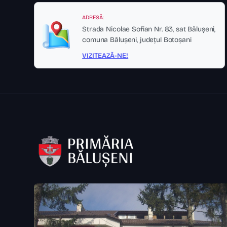
ADRESĂ:
Strada Nicolae Sofian Nr. 83, sat Bălușeni,
comuna Bălușeni, județul Botoșani
VIZITEAZĂ-NE!