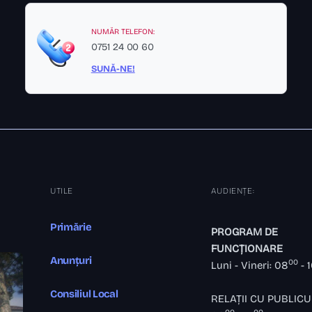
NUMĂR TELEFON:
0751 24 00 60
SUNĂ-NE!
UTILE
AUDIENȚE:
Primărie
PROGRAM DE
FUNCȚIONARE
Anunțuri
00
Luni - Vineri: 08
- 
Consiliul Local
RELAȚII CU PUBLICU