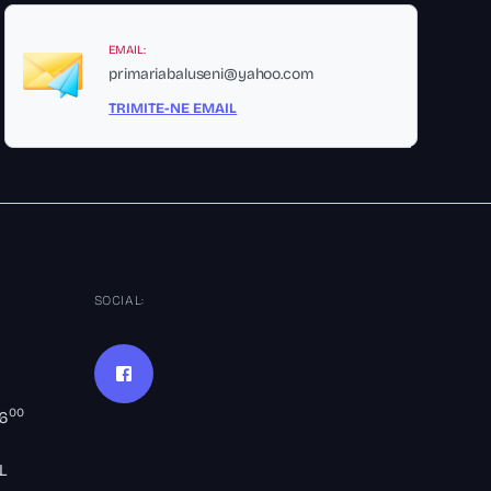
EMAIL:
primariabaluseni@yahoo.com
TRIMITE-NE EMAIL
SOCIAL:
00
16
L