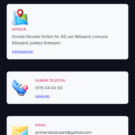
ADRESĂ:
Strada Nicolae Sofian Nr. 83, sat Bălușeni, comuna
Bălușeni, județul Botoșani
VIZITEAZĂ-NE!
NUMĂR TELEFON:
0751 24 00 60
SUNĂ-NE!
EMAIL:
primariabaluseni@yahoo.com