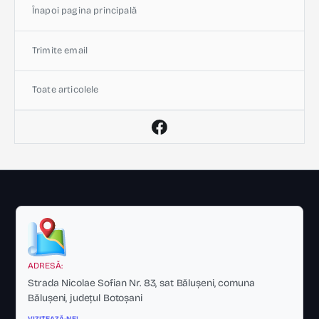
Înapoi pagina principală
Trimite email
Toate articolele
ADRESĂ:
Strada Nicolae Sofian Nr. 83, sat Bălușeni, comuna
Bălușeni, județul Botoșani
VIZITEAZĂ-NE!