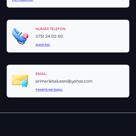
NUMĂR TELEFON:
0751 24 00 60
SUNĂ-NE!
EMAIL:
primariabaluseni@yahoo.com
TRIMITE-NE EMAIL