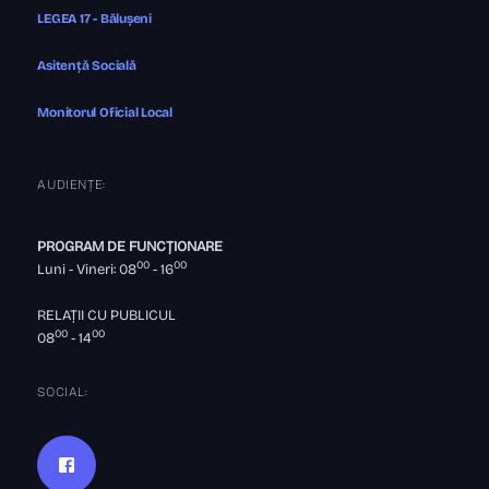
LEGEA 17 - Bălușeni
Asitență Socială
Monitorul Oficial Local
AUDIENȚE:
PROGRAM DE FUNCȚIONARE
00
00
Luni - Vineri: 08
- 16
RELAȚII CU PUBLICUL
00
00
08
- 14
SOCIAL: