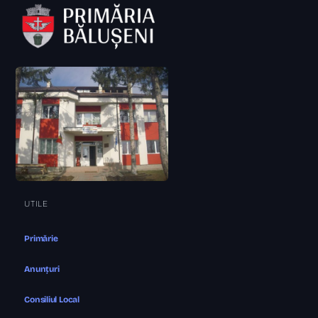
UTILE
Primărie
Anunțuri
Consiliul Local