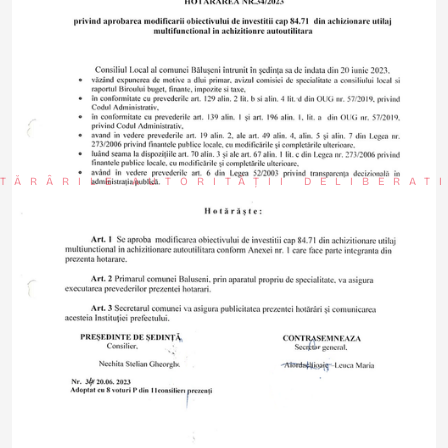
TĂRÂRILE AUTORITĂȚII DELIBERAT