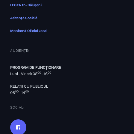
LEGEA 17 - Bălușeni
Asitență Socială
Monitorul Oficial Local
AUDIENȚE:
PROGRAM DE FUNCȚIONARE
00
00
Luni - Vineri: 08
- 16
RELAȚII CU PUBLICUL
00
00
08
- 14
SOCIAL: