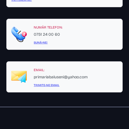
NUMĂR TELEFON:
0751 24 00 60
SUNĂ-NE!
EMAIL:
primariabaluseni@yahoo.com
TRIMITE-NE EMAIL