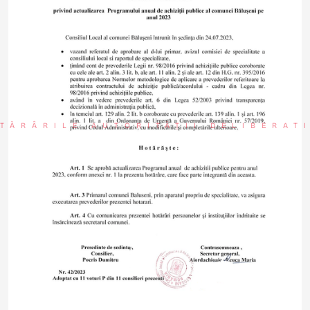
TĂRÂRILE AUTORITĂȚII DELIBERAT