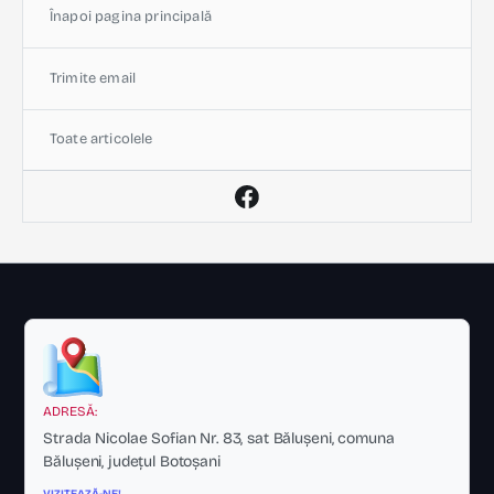
Înapoi pagina principală
Trimite email
Toate articolele
ADRESĂ:
Strada Nicolae Sofian Nr. 83, sat Bălușeni, comuna
Bălușeni, județul Botoșani
VIZITEAZĂ-NE!