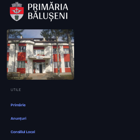
UTILE
Primărie
Anunțuri
Consiliul Local