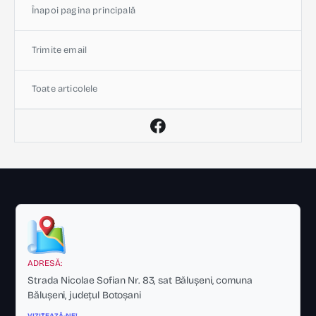
Înapoi pagina principală
Trimite email
Toate articolele
ADRESĂ:
Strada Nicolae Sofian Nr. 83, sat Bălușeni, comuna
Bălușeni, județul Botoșani
VIZITEAZĂ-NE!