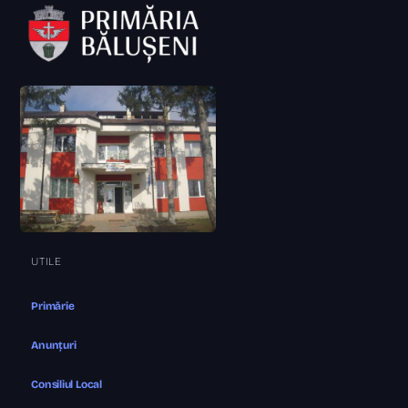
UTILE
Primărie
Anunțuri
Consiliul Local