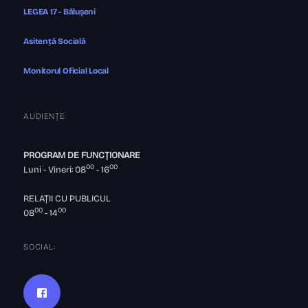
LEGEA 17 - Bălușeni
Asitență Socială
Monitorul Oficial Local
AUDIENȚE:
PROGRAM DE FUNCȚIONARE
00
00
Luni - Vineri: 08
- 16
RELAȚII CU PUBLICUL
00
00
08
- 14
SOCIAL: