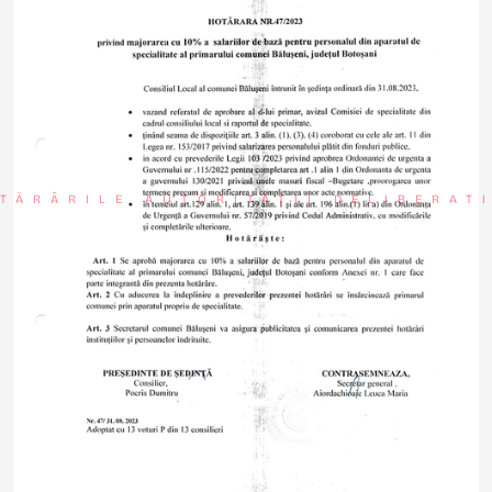
TĂRÂRILE AUTORITĂȚII DELIBERAT