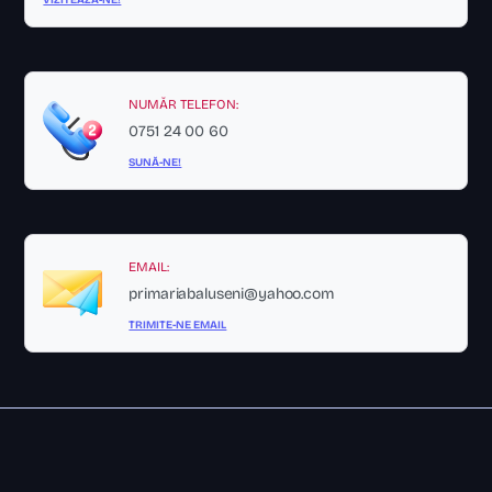
NUMĂR TELEFON:
0751 24 00 60
SUNĂ-NE!
EMAIL:
primariabaluseni@yahoo.com
TRIMITE-NE EMAIL