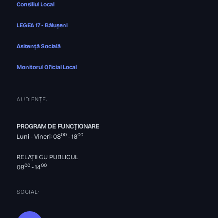
Consiliul Local
LEGEA 17 - Bălușeni
Asitență Socială
Monitorul Oficial Local
AUDIENȚE:
PROGRAM DE FUNCȚIONARE
00
00
Luni - Vineri: 08
- 16
RELAȚII CU PUBLICUL
00
00
08
- 14
SOCIAL: