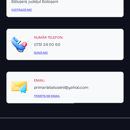
Bălușeni, județul Botoșani
VIZITEAZĂ-NE!
NUMĂR TELEFON:
0751 24 00 60
SUNĂ-NE!
EMAIL:
primariabaluseni@yahoo.com
TRIMITE-NE EMAIL